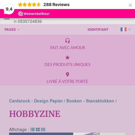
×
288
Reviews
9,4

Telefoon 0535724836
PAGES
IDENTIFIANT
headset_mic
FAIT AVEC AMOUR
grade
DES PRODUITS UNIQUES
place
LIVRÉ À VOTRE PORTE
Cardstock - Design Papier /
Boeken - Stansblokken /
HOBBYZINE
Affichage :