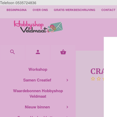
Telefoon 0535724836
BEGINPAGINA
OVER ONS
GRATIS WERKBESCHRIJVING
CONTACT



Workshop
CRAFT
Samen Creatief
Waardebonnen Hobbyshop
Veldmaat
Nieuw binnen