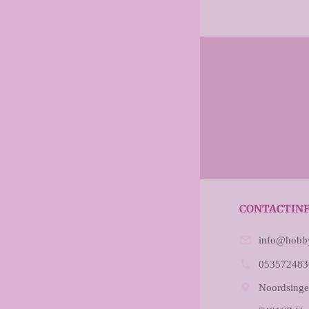
CONTACTIN

info@hobby

053572483

Noordsinge