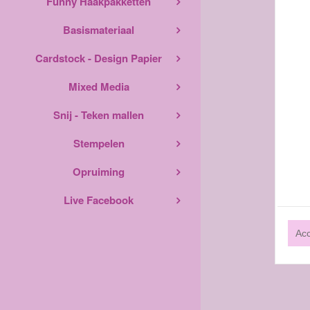
Funny Haakpakketten
Basismateriaal
Cardstock - Design Papier
Mixed Media
Snij - Teken mallen
Stempelen
Opruiming
Live Facebook
Ac