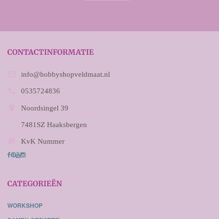
CONTACTINFORMATIE

info@hobbyshopveldmaat.nl

0535724836

Noordsingel 39
7481SZ Haaksbergen

KvK Nummer
CATEGORIEËN
WORKSHOP