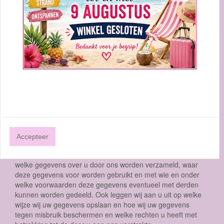
Privacybeleid Hobbyshop Veldmaat
http://www.hobbyshopveldmaat.nl Over ons
privacybeleid
Hobbyshop Veldmaat geeft veel om uw privacy. Wij
verwerken daarom uitsluitend gegevens die wij nodig hebben
voor (het verbeteren van) onze dienstverlening en gaan
zorgvuldig om met de informatie die wij over u en uw gebruik
van onze diensten hebben verzameld. Wij stellen uw
gegevens nooit voor commerciële doelstellingen ter
beschikking aan derden. Dit privacybeleid is van toepassing
op het gebruik van de website en de daarop ontsloten
dienstverlening van Hobbyshop Veldmaat. De ingangsdatum
voor de geldigheid van deze voorwaarden is 27/03/2019, met
Accepteer
het publiceren van een nieuwe versie vervalt de geldigheid
van alle voorgaande versies. Dit privacybeleid beschrijft
welke gegevens over u door ons worden verzameld, waar
deze gegevens voor worden gebruikt en met wie en onder
welke voorwaarden deze gegevens eventueel met derden
kunnen worden gedeeld. Ook leggen wij aan u uit op welke
wijze wij uw gegevens opslaan en hoe wij uw gegevens
tegen misbruik beschermen en welke rechten u heeft met