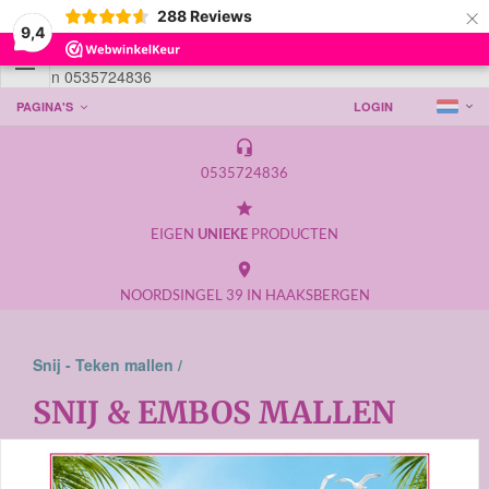
×
288
Reviews
9,4

Telefoon 0535724836
PAGINA'S
LOGIN
headset_mic
0535724836
grade
EIGEN
UNIEKE
PRODUCTEN
place
NOORDSINGEL 39 IN HAAKSBERGEN
Snij - Teken mallen /
SNIJ & EMBOS MALLEN