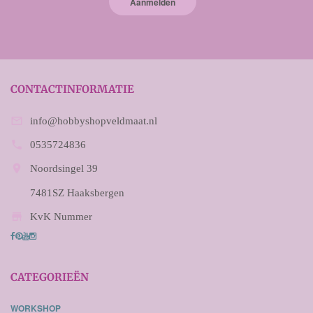
Aanmelden
CONTACTINFORMATIE

info@hobbyshopveldmaat.nl

0535724836

Noordsingel 39
7481SZ Haaksbergen

KvK Nummer
CATEGORIEËN
WORKSHOP