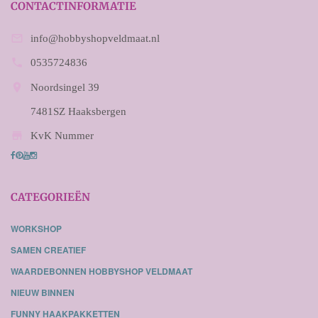
CONTACTINFORMATIE

info@hobbyshopveldmaat.nl

0535724836

Noordsingel 39
7481SZ Haaksbergen

KvK Nummer
CATEGORIEËN
WORKSHOP
SAMEN CREATIEF
WAARDEBONNEN HOBBYSHOP VELDMAAT
NIEUW BINNEN
FUNNY HAAKPAKKETTEN