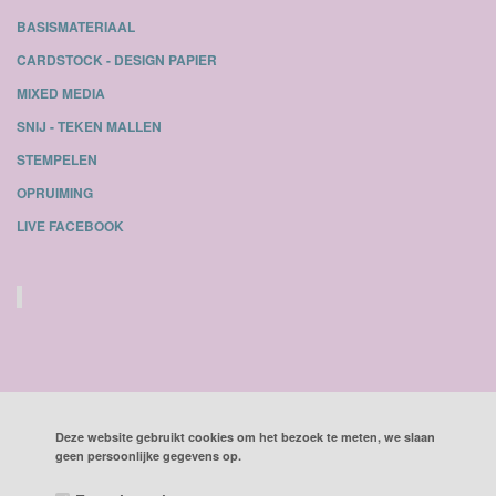
BASISMATERIAAL
CARDSTOCK - DESIGN PAPIER
MIXED MEDIA
SNIJ - TEKEN MALLEN
STEMPELEN
OPRUIMING
LIVE FACEBOOK
Deze website gebruikt cookies om het bezoek te meten, we slaan
geen persoonlijke gegevens op.
ALLE BEDRAGEN ZIJN INCLUSIEF BTW