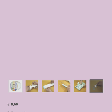
€
8,60