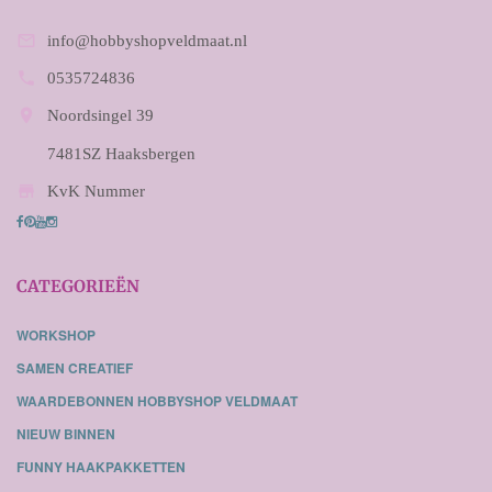

info@hobbyshopveldmaat.nl

0535724836

Noordsingel 39
7481SZ Haaksbergen

KvK Nummer
CATEGORIEËN
WORKSHOP
SAMEN CREATIEF
WAARDEBONNEN HOBBYSHOP VELDMAAT
NIEUW BINNEN
FUNNY HAAKPAKKETTEN