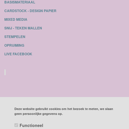
BASISMATERIAAL
CARDSTOCK - DESIGN PAPIER
MIXED MEDIA
SNIJ - TEKEN MALLEN
STEMPELEN
OPRUIMING
LIVE FACEBOOK
Deze website gebruikt cookies om het bezoek te meten, we slaan
geen persoonlijke gegevens op.
ALLE BEDRAGEN ZIJN INCLUSIEF BTW
Functioneel