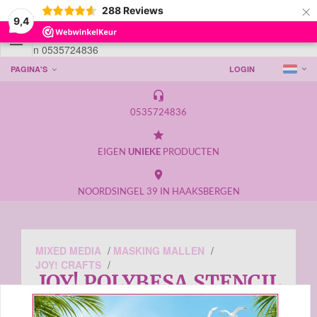
×
288
Reviews
9,4

Telefoon 0535724836
PAGINA'S
LOGIN
headset_mic
0535724836
grade
EIGEN
UNIEKE
PRODUCTEN
place
NOORDSINGEL 39 IN HAAKSBERGEN
MIXED MEDIA
/
MASKING MALLEN
/
JOY! CRAFTS
/
JOY! POLYBESA STENCIL
DENDENNIS DISPLAY