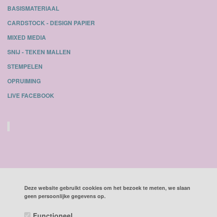
BASISMATERIAAL
CARDSTOCK - DESIGN PAPIER
MIXED MEDIA
SNIJ - TEKEN MALLEN
STEMPELEN
OPRUIMING
LIVE FACEBOOK
Deze website gebruikt cookies om het bezoek te meten, we slaan
geen persoonlijke gegevens op.
ALLE BEDRAGEN ZIJN INCLUSIEF BTW
Functioneel