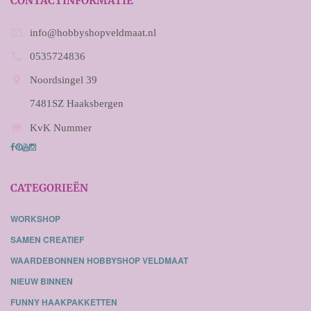
CONTACTINFORMATIE

info@hobbyshopveldmaat.nl

0535724836

Noordsingel 39
7481SZ Haaksbergen

KvK Nummer
CATEGORIEËN
WORKSHOP
SAMEN CREATIEF
WAARDEBONNEN HOBBYSHOP VELDMAAT
NIEUW BINNEN
FUNNY HAAKPAKKETTEN