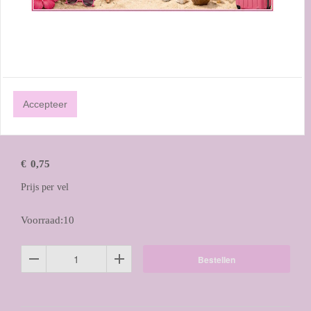
Accepteer
€
0,75
Prijs per vel
Voorraad:10
Bestellen