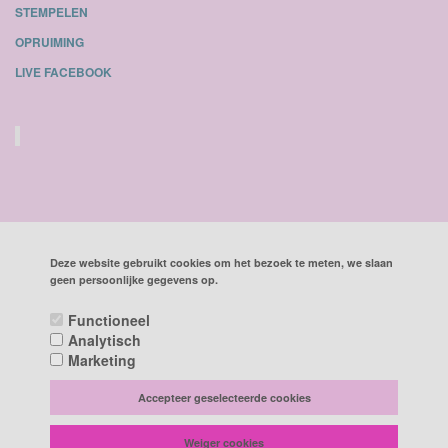
STEMPELEN
OPRUIMING
LIVE FACEBOOK
Deze website gebruikt cookies om het bezoek te meten, we slaan
geen persoonlijke gegevens op.
ALLE BEDRAGEN ZIJN INCLUSIEF BTW
Functioneel
Analytisch
POWERED BY CCV SHOP
SOFTWARE WEBSHOP
Marketing
Accepteer geselecteerde cookies
Weiger cookies