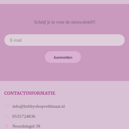
Schrijf je in voor de nieuwsbrief!!
Aanmelden
CONTACTINFORMATIE

info@hobbyshopveldmaat.nl

0535724836

Noordsingel 39