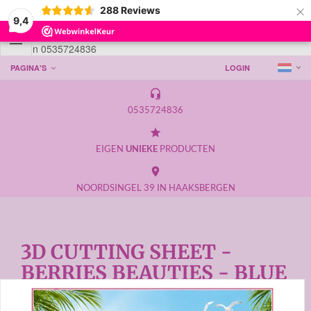
×
288
Reviews
9,4

Telefoon 0535724836
PAGINA'S
LOGIN
headset_mic
0535724836
grade
EIGEN
UNIEKE
PRODUCTEN
place
NOORDSINGEL 39 IN HAAKSBERGEN
3D CUTTING SHEET -
BERRIES BEAUTIES - BLUE
MEADOW - VASE