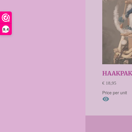
9,4
HAAKPAK
€ 18,95
Price per unit
