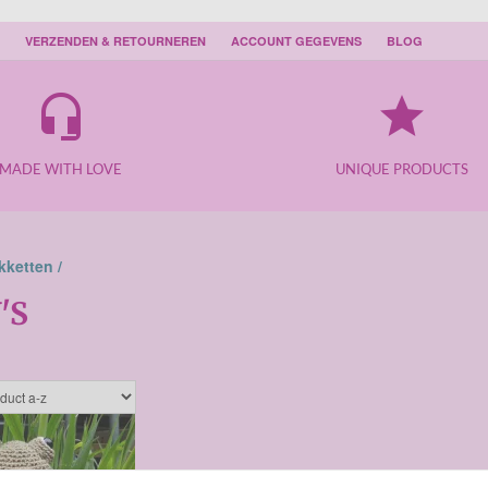
VERZENDEN & RETOURNEREN
ACCOUNT GEGEVENS
BLOG
headset_mic
grade
MADE WITH LOVE
UNIQUE PRODUCTS
ketten /
'S