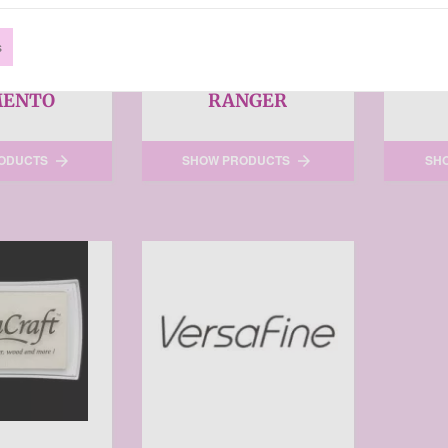
s
ENTO
RANGER
ODUCTS
SHOW PRODUCTS
SH

