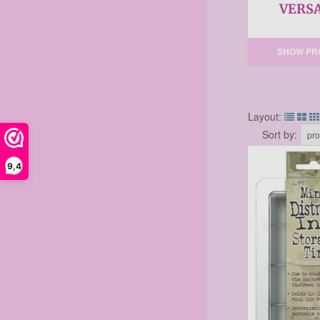
VERS
SHOW PR
Layout:
Sort by:
9,4